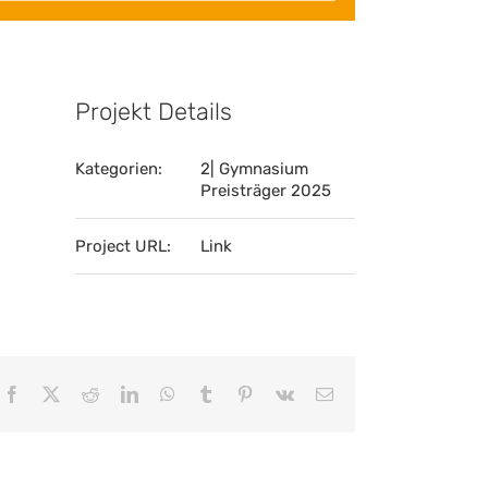
Projekt Details
Kategorien:
2| Gymnasium
Preisträger 2025
Project URL:
Link
Facebook
X
Reddit
LinkedIn
WhatsApp
Tumblr
Pinterest
Vk
E-
Mail