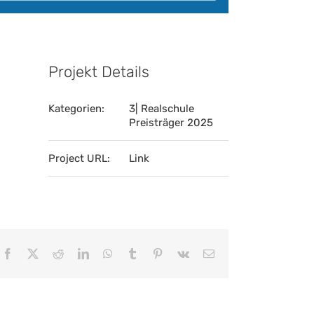
Projekt Details
Kategorien:
3| Realschule
Preisträger 2025
Project URL:
Link
Facebook
X
Reddit
LinkedIn
WhatsApp
Tumblr
Pinterest
Vk
E-
Mail